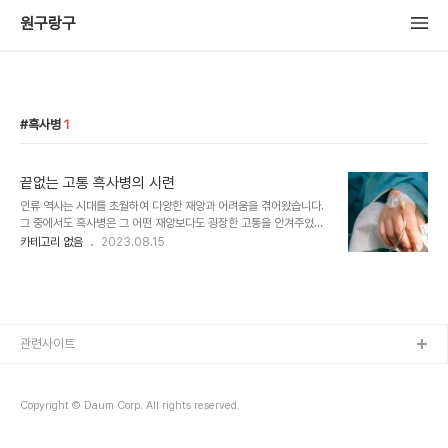
원구랑구
흑사병
1
끝없는 고통 흑사병의 시련
인류 역사는 시대를 초월하여 다양한 재앙과 어려움을 겪어왔습니다.
그 중에서도 흑사병은 그 어떤 재앙보다도 굉장한 고통을 안겨주었던
질병으로, 그 어느 때보다도 인간의 연약함과 무력함을 향해 빛을 비추
카테고리 없음
2023.08.15
는 사건으로 기억되고 있습니다. 이 글은 흑사병의 역사와 영향, 그리
고 인간 정신의 강인함을 향한 시련에 대해 탐구하며, 그 시련을 통해
우리가 얻을 수 있는 교훈에 대해 고찰합니다. 흑사병은 14세기 유럽
을 무참하게 휩쓴 대유행병으로서, 수많은 인간이 그 죽음에 몰두하게
되었습니다. 이러한 대유행은 역사적으로 '유럽의 흑악마'로 불리며,
그 엄청난 파괴력과 무자비함으로 인해 수많은 가족과 커뮤니티가 고
관련사이트
통 속에서 모습을 감추게 되었습니다. 흑사병은 단순한 질병으로서만
의 영향을 초월하여 사회적, 경제적, 정치..
Copyright © Daum Corp. All rights reserved.