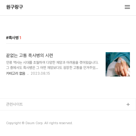
원구랑구
흑사병
1
끝없는 고통 흑사병의 시련
인류 역사는 시대를 초월하여 다양한 재앙과 어려움을 겪어왔습니다.
그 중에서도 흑사병은 그 어떤 재앙보다도 굉장한 고통을 안겨주었던
질병으로, 그 어느 때보다도 인간의 연약함과 무력함을 향해 빛을 비추
카테고리 없음
2023.08.15
는 사건으로 기억되고 있습니다. 이 글은 흑사병의 역사와 영향, 그리
고 인간 정신의 강인함을 향한 시련에 대해 탐구하며, 그 시련을 통해
우리가 얻을 수 있는 교훈에 대해 고찰합니다. 흑사병은 14세기 유럽
을 무참하게 휩쓴 대유행병으로서, 수많은 인간이 그 죽음에 몰두하게
되었습니다. 이러한 대유행은 역사적으로 '유럽의 흑악마'로 불리며,
그 엄청난 파괴력과 무자비함으로 인해 수많은 가족과 커뮤니티가 고
관련사이트
통 속에서 모습을 감추게 되었습니다. 흑사병은 단순한 질병으로서만
의 영향을 초월하여 사회적, 경제적, 정치..
Copyright © Daum Corp. All rights reserved.