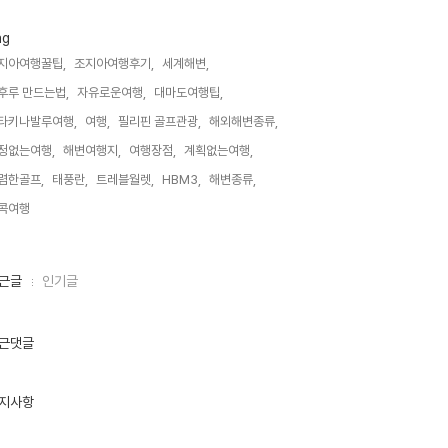
ag
지아여행꿀팁,
조지아여행후기,
세계해변,
후루 만드는법,
자유로운여행,
대마도여행팁,
타키나발루여행,
여행,
필리핀 골프관광,
해외해변종류,
정없는여행,
해변여행지,
여행장점,
계획없는여행,
렴한골프,
태풍란,
트레블월렛,
HBM3,
해변종류,
콕여행,
근글
인기글
근댓글
지사항