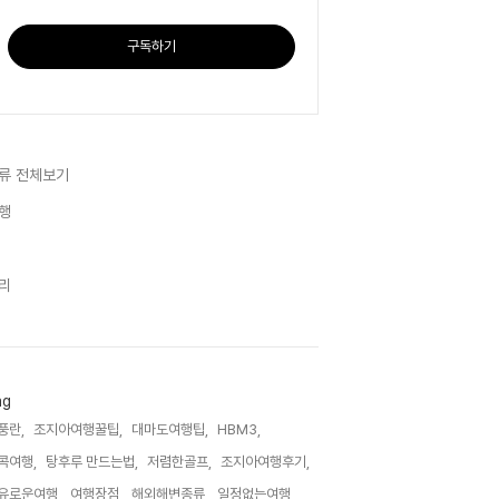
구독하기
류 전체보기
행
리
ag
풍란,
조지아여행꿀팁,
대마도여행팁,
HBM3,
콕여행,
탕후루 만드는법,
저렴한골프,
조지아여행후기,
유로운여행,
여행장점,
해외해변종류,
일정없는여행,