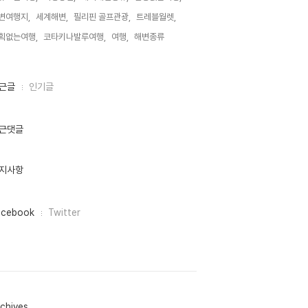
변여행지,
세계해변,
필리핀 골프관광,
트레블월렛,
획없는여행,
코타키나발루여행,
여행,
해변종류,
근글
인기글
근댓글
지사항
acebook
Twitter
chives