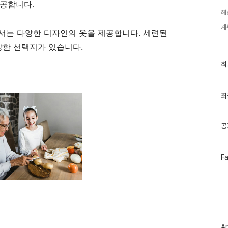
제공합니다.
해
계
에서는 다양한 디자인의 옷을 제공합니다. 세련된
한 선택지가 있습니다.
최
최
근
글
과
인
최
기
글
공
페
F
이
스
북
트
위
터
플
러
Ar