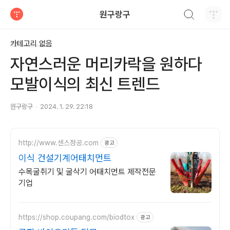
검색하기
원구랑구
티스토리
카테고리 없음
자연스러운 머리카락을 원하다
모발이식의 최신 트렌드
원구랑구
2024. 1. 29. 22:18
http://www.센스정공.com
광고
이식 건설기계어태치먼트
수목굴취기 및 굴삭기 어태치먼트 제작전문
기업
https://shop.coupang.com/biodtox
광고