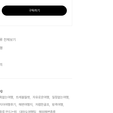
구독하기
류 전체보기
행
리
ag
획없는여행,
트레블월렛,
자유로운여행,
일정없는여행,
지아여행후기,
해변여행지,
저렴한골프,
방콕여행,
후루 만드는법,
대마도여행팁,
해외해변종류,