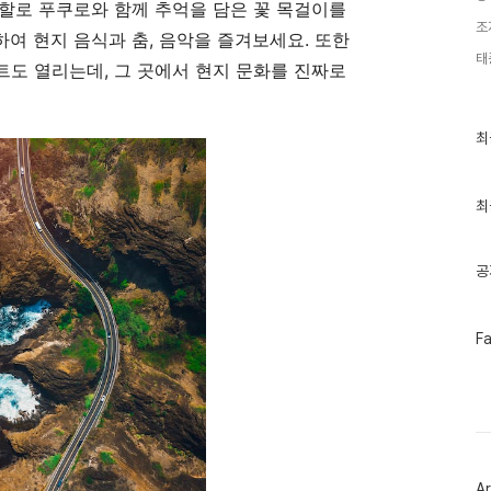
할로 푸쿠로와 함께 추억을 담은 꽃 목걸이를
조
여 현지 음식과 춤, 음악을 즐겨보세요. 또한
태
도 열리는데, 그 곳에서 현지 문화를 진짜로
최
최
근
글
과
인
최
기
글
공
페
F
이
스
북
트
위
터
플
러
Ar