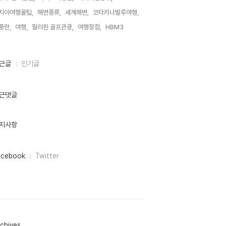
지아여행꿀팁,
해변종류,
세계해변,
코타키나발루여행,
풍란,
여행,
필리핀 골프관광,
여행장점,
HBM3,
근글
인기글
근댓글
지사항
acebook
Twitter
chives