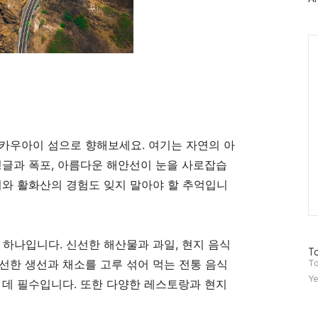
그
인
Ca
카우아이 섬으로 향해보세요. 여기는 자연의 아
정글과 폭포, 아름다운 해안선이 눈을 사로잡습
치와 활화산의 경험도 잊지 말아야 할 추억입니
 하나입니다. 신선한 해산물과 과일, 현지 음식
방
To
선한 생선과 채소를 고루 섞어 먹는 전통 음식
문
To
자
Ye
 데 필수입니다. 또한 다양한 레스토랑과 현지
수