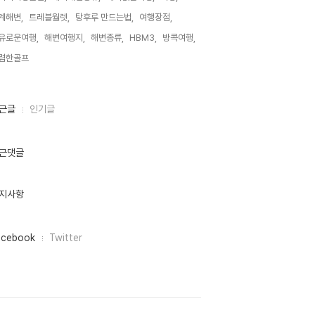
계해변,
트레블월렛,
탕후루 만드는법,
여행장점,
유로운여행,
해변여행지,
해변종류,
HBM3,
방콕여행,
렴한골프,
근글
인기글
근댓글
지사항
acebook
Twitter