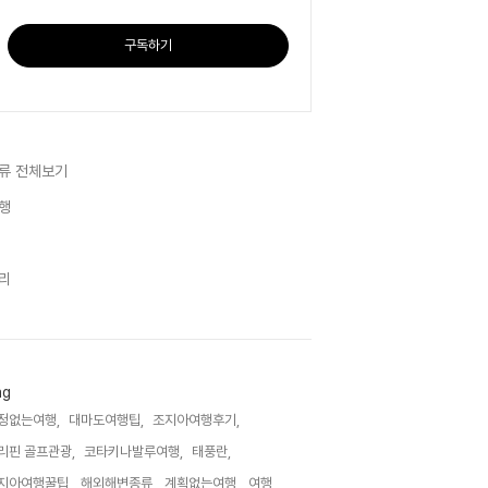
구독하기
류 전체보기
행
리
ag
정없는여행,
대마도여행팁,
조지아여행후기,
리핀 골프관광,
코타키나발루여행,
태풍란,
지아여행꿀팁,
해외해변종류,
계획없는여행,
여행,