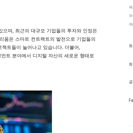
세
자
저
있으며, 최근의 대규모 기업들의 투자와 인정은
더리움은 스마트 컨트랙트의 발전으로 기업들의
최
최
프로젝트들이 늘어나고 있습니다. 더불어,
근
글
터테인먼트 분야에서 디지털 자산의 새로운 형태로
과
인
최
기
글
공
페
F
이
스
북
트
위
터
플